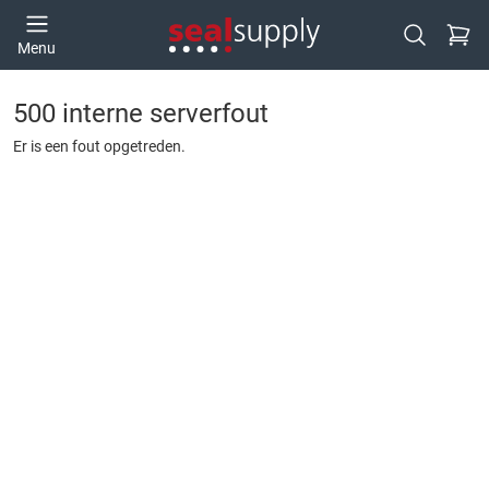
Ga naa
Menu
Open zoek
500 interne serverfout
Er is een fout opgetreden.