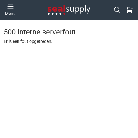
Ga naa
Menu
Open zoek
500 interne serverfout
Er is een fout opgetreden.