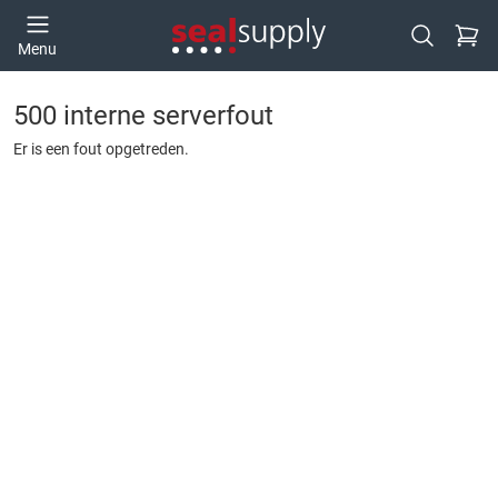
Ga naa
Menu
Open zoek
500 interne serverfout
Er is een fout opgetreden.