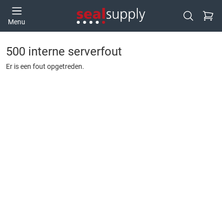
Ga naa
Menu
Open zoek
500 interne serverfout
Er is een fout opgetreden.