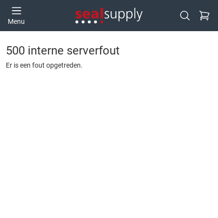
Ga naa
Menu
Open zoek
500 interne serverfout
Er is een fout opgetreden.