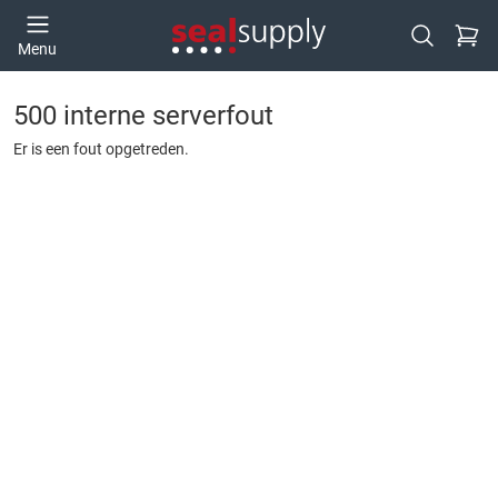
Ga naa
Menu
Open zoek
500 interne serverfout
Er is een fout opgetreden.