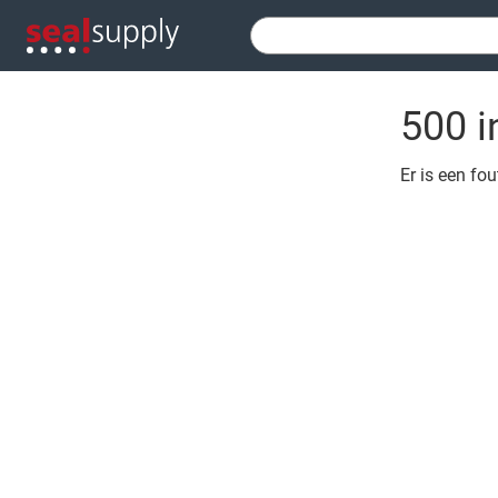
500 i
Er is een fo