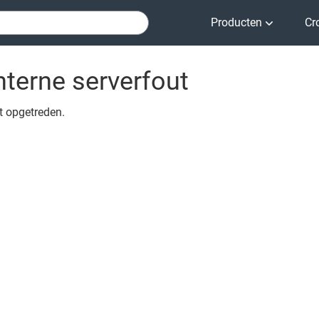
Producten
Cr
nterne serverfout
ut opgetreden.