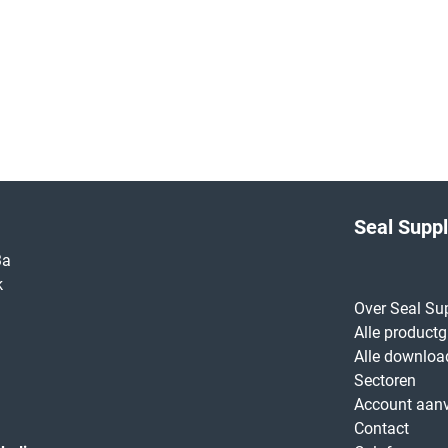
Seal Supp
3a
k
Over Seal Su
Alle product
Alle downloa
Sectoren
Account aan
Contact