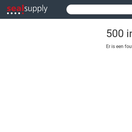
500 i
Er is een fo