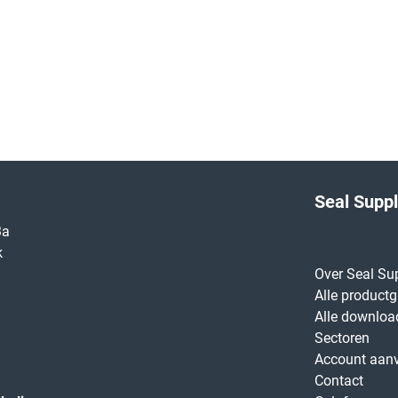
Seal Supp
3a
k
Over Seal Su
Alle product
Alle downloa
Sectoren
Account aan
Contact