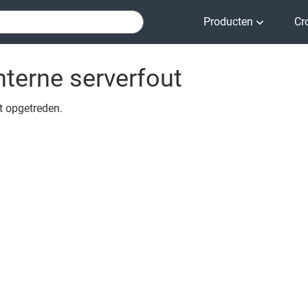
Producten
Cr
nterne serverfout
ut opgetreden.