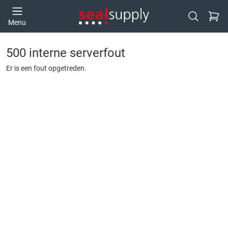
Ga naa
Menu
Open zoek
500 interne serverfout
Er is een fout opgetreden.