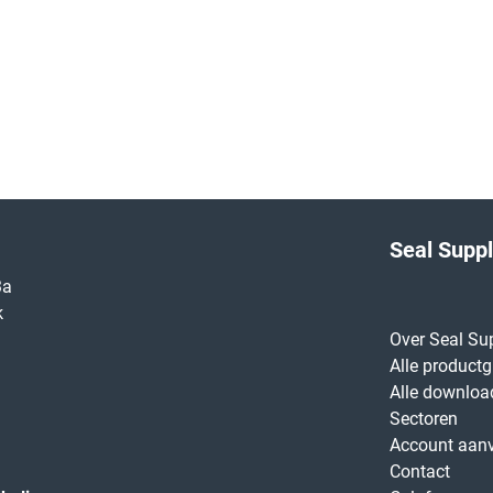
Seal Supp
3a
k
Over Seal Su
Alle product
Alle downloa
Sectoren
Account aan
Contact