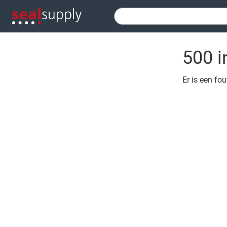
500 i
Er is een fo