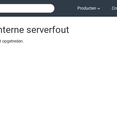
Producten
Cr
nterne serverfout
ut opgetreden.