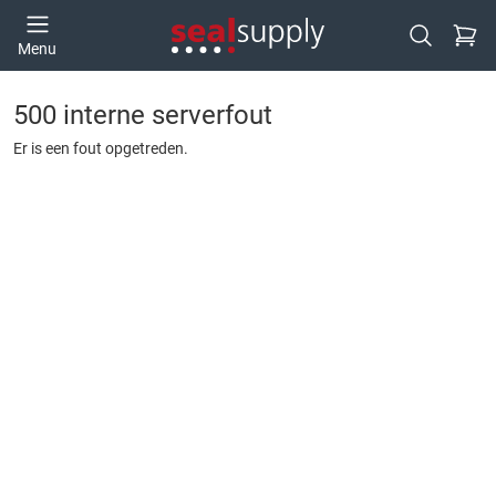
Ga naa
Menu
Open zoek
500 interne serverfout
Er is een fout opgetreden.