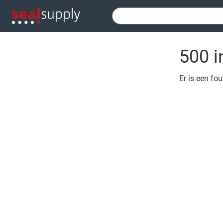
500 i
Er is een fo