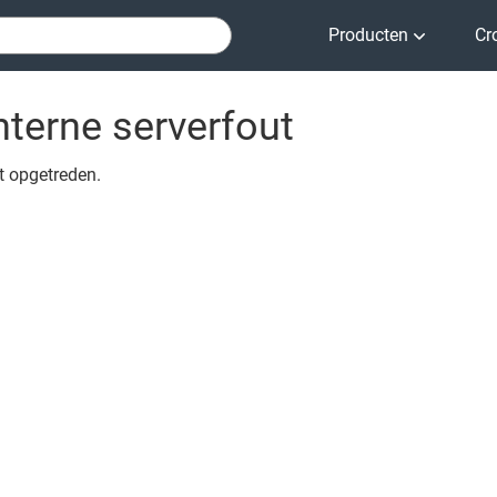
Producten
Cr
nterne serverfout
ut opgetreden.