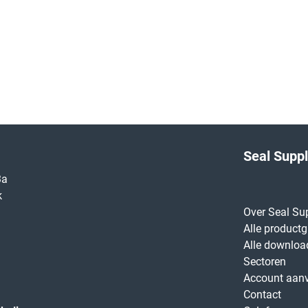
Seal Supp
3a
k
Over Seal Su
Alle product
Alle downloa
Sectoren
Account aan
Contact