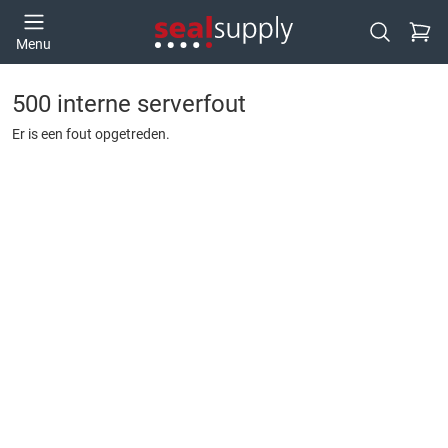
Ga naa
Menu
Open zoek
500 interne serverfout
Er is een fout opgetreden.