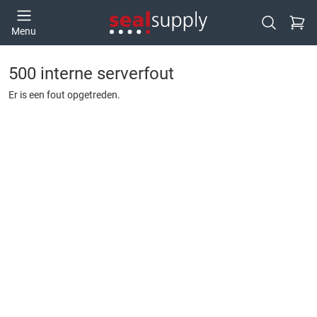
Ga naa
Menu
Open zoek
500 interne serverfout
Er is een fout opgetreden.