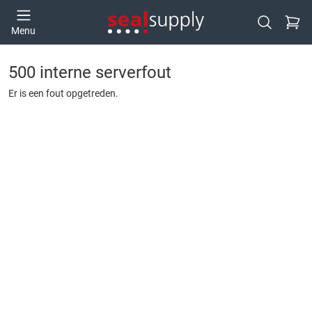
Ga naa
Menu
Open zoek
500 interne serverfout
Er is een fout opgetreden.