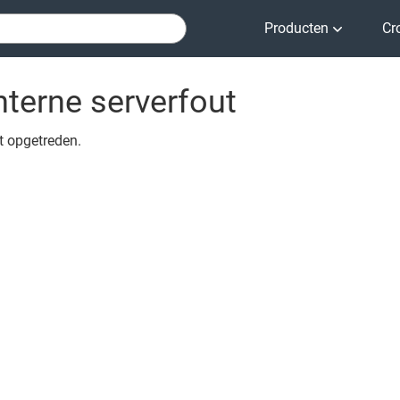
Producten
Cr
nterne serverfout
ut opgetreden.