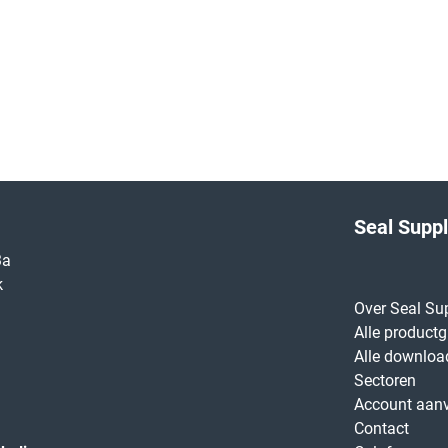
Seal Supp
3a
k
Over Seal Su
Alle product
Alle downloa
Sectoren
Account aan
Contact