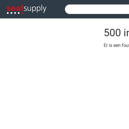
500 i
Er is een fo