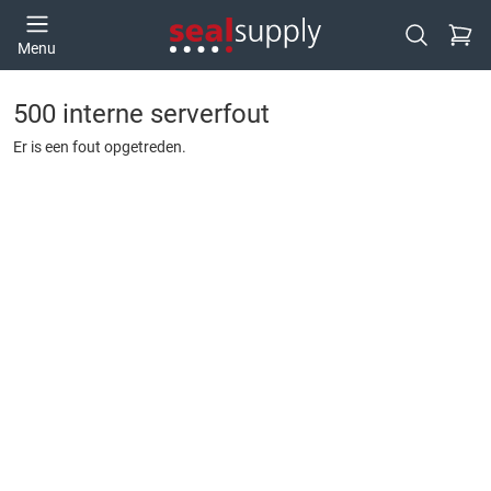
Ga naa
Menu
Open zoek
500 interne serverfout
Er is een fout opgetreden.