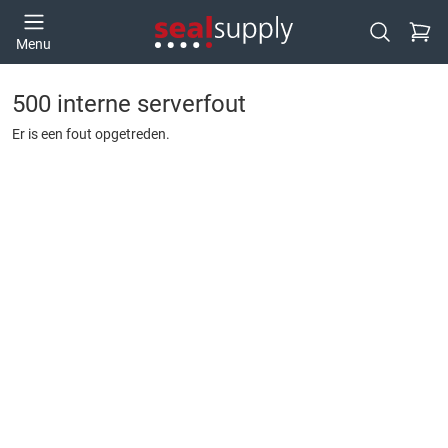
Ga naa
Menu
Open zoek
500 interne serverfout
Er is een fout opgetreden.