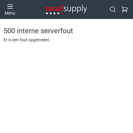
Ga naa
Menu
Open zoek
500 interne serverfout
Er is een fout opgetreden.