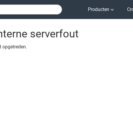
Producten
Cr
nterne serverfout
ut opgetreden.