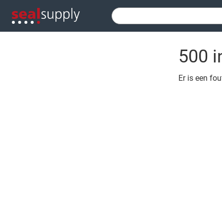
500 i
Er is een fo