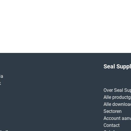
Seal Supp
3a
k
Over Seal Su
Alle product
Alle downloa
Sectoren
Account aan
Contact