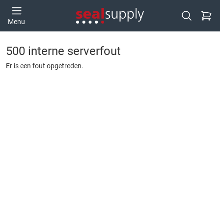
Ga naa
Menu
Open zoek
500 interne serverfout
Er is een fout opgetreden.