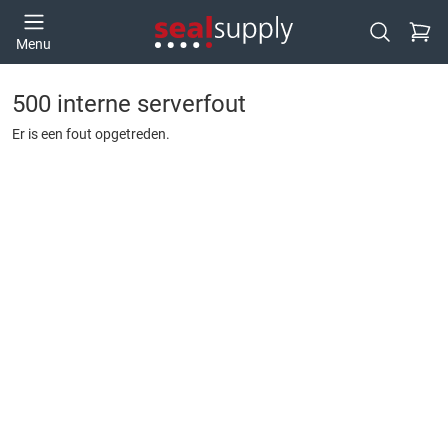
Ga naa
Menu
Open zoek
500 interne serverfout
Er is een fout opgetreden.