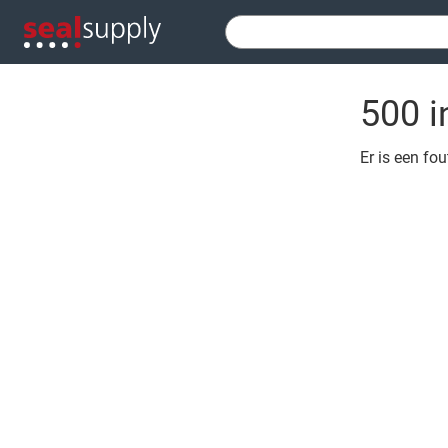
500 i
Er is een fo