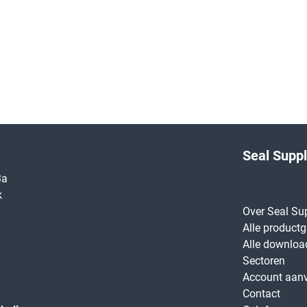
Seal Supp
3a
k
Over Seal Su
Alle product
Alle downloa
Sectoren
Account aan
Contact