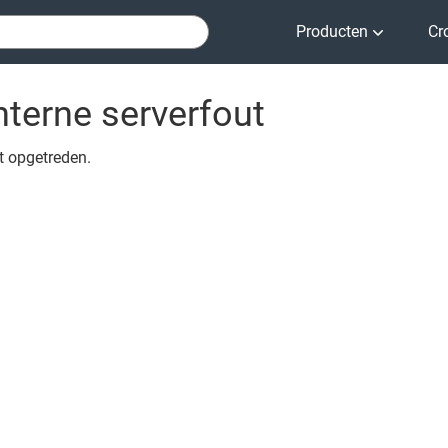
Producten
Cr
nterne serverfout
ut opgetreden.