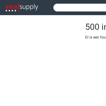
500 i
Er is een fo