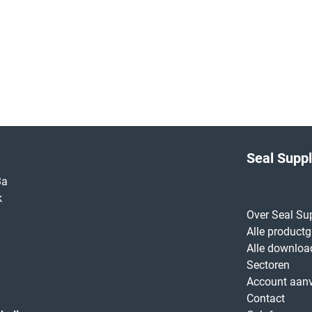
Seal Supp
3a
k
Over Seal Su
Alle product
Alle downloa
Sectoren
Account aan
Contact