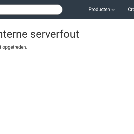
Producten
Cr
nterne serverfout
ut opgetreden.