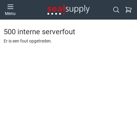
Ga naa
Menu
Open zoek
500 interne serverfout
Er is een fout opgetreden.