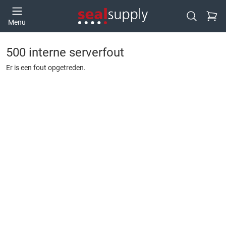
Ga naa
Menu
Open zoek
500 interne serverfout
Er is een fout opgetreden.