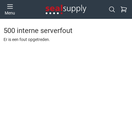
Ga naa
Menu
Open zoek
500 interne serverfout
Er is een fout opgetreden.