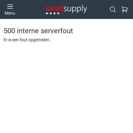
Ga naa
Menu
Open zoek
500 interne serverfout
Er is een fout opgetreden.