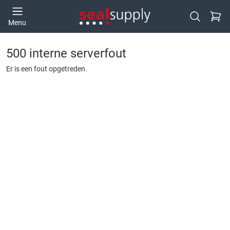
Ga naa
Menu
Open zoek
500 interne serverfout
Er is een fout opgetreden.