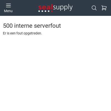
Ga naa
Menu
Open zoek
500 interne serverfout
Er is een fout opgetreden.