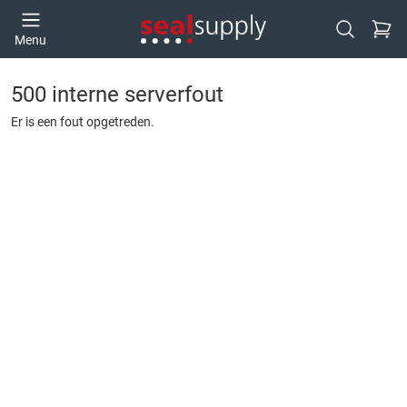
Ga naa
Menu
Open zoek
500 interne serverfout
Er is een fout opgetreden.