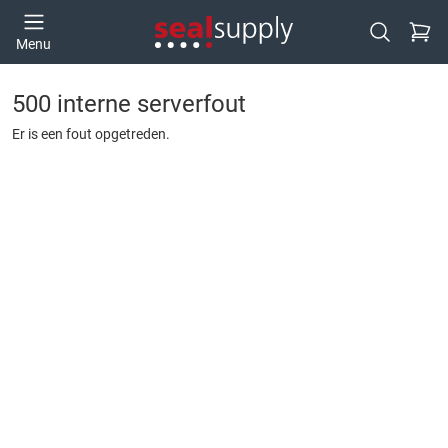
Ga naa
Menu
Open zoek
500 interne serverfout
Er is een fout opgetreden.