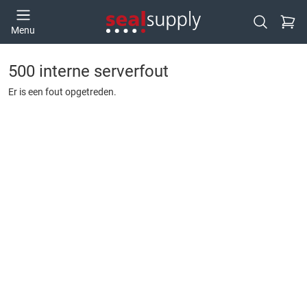
Ga naa
Menu
Open zoek
500 interne serverfout
Er is een fout opgetreden.