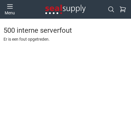
Ga naa
Menu
Open zoek
500 interne serverfout
Er is een fout opgetreden.