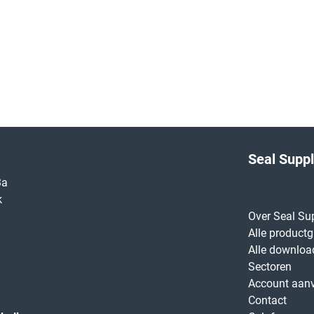
Seal Supp
3a
k
Over Seal Su
Alle product
Alle downloa
Sectoren
Account aan
Contact