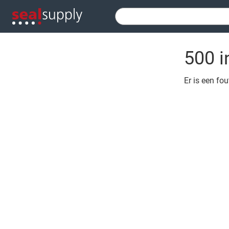
500 i
Er is een fo