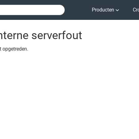
Producten
Cr
nterne serverfout
ut opgetreden.