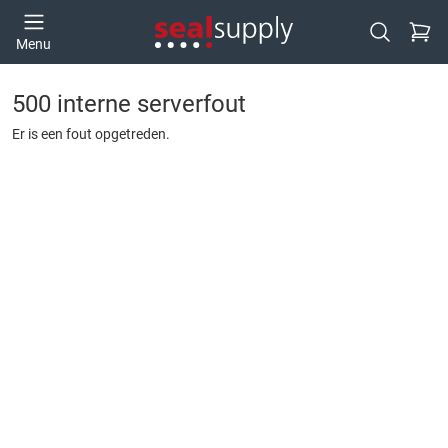
Ga naa
Menu
Open zoek
500 interne serverfout
Er is een fout opgetreden.