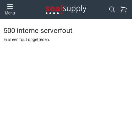
Ga naa
Menu
Open zoek
500 interne serverfout
Er is een fout opgetreden.