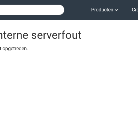
Producten
Cr
nterne serverfout
ut opgetreden.