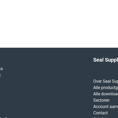
Seal Supp
3a
k
Over Seal Su
Alle product
Alle downloa
Sectoren
Account aan
Contact