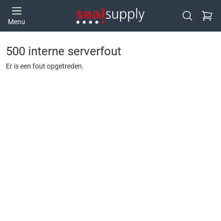
Ga naa
Menu
Open zoek
500 interne serverfout
Er is een fout opgetreden.