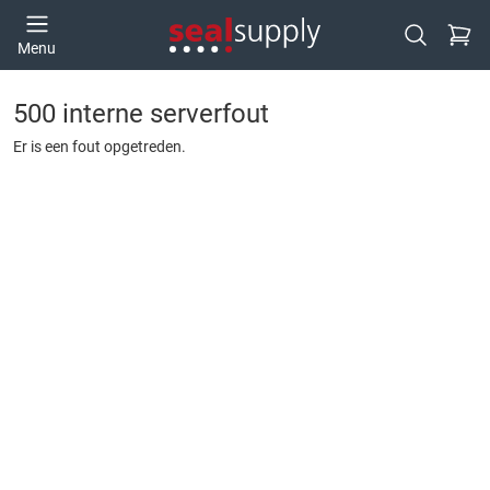
Ga naa
Menu
Open zoek
500 interne serverfout
Er is een fout opgetreden.