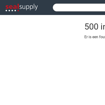
500 i
Er is een fo