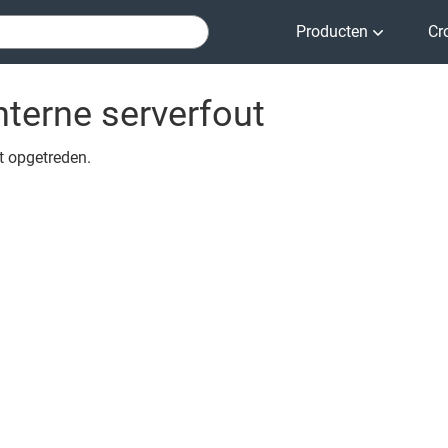
Producten
Cr
nterne serverfout
ut opgetreden.