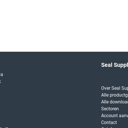
Seal Supp
3a
k
Over Seal Su
Alle product
Alle downloa
Sectoren
Account aan
Contact