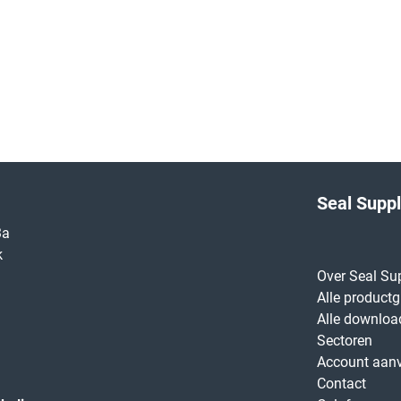
Seal Supp
3a
k
Over Seal Su
Alle product
Alle downloa
Sectoren
Account aan
Contact