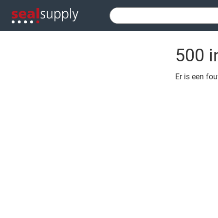
500 i
Er is een fo