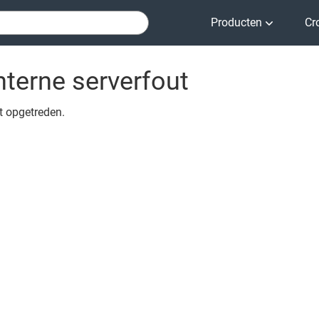
Producten
Cr
nterne serverfout
ut opgetreden.