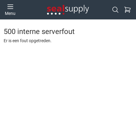
Ga naa
Menu
Open zoek
500 interne serverfout
Er is een fout opgetreden.