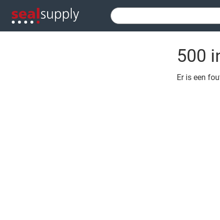
500 i
Er is een fo