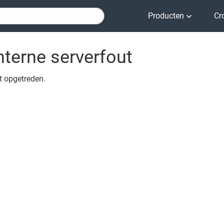
Producten
Cr
nterne serverfout
ut opgetreden.