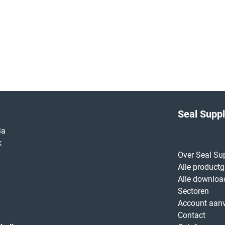
Seal Supp
3a
k
Over Seal Su
Alle product
Alle downloa
Sectoren
Account aan
Contact