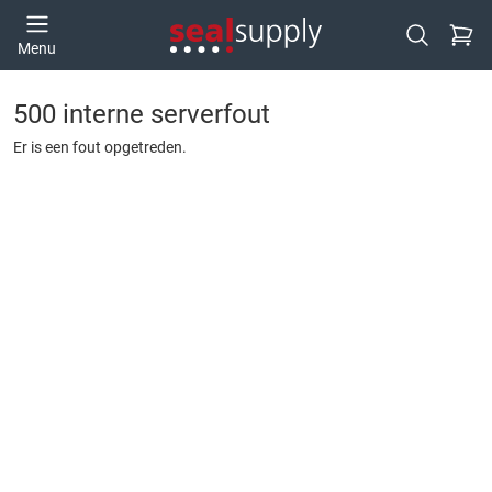
Ga naa
Menu
Open zoek
500 interne serverfout
Er is een fout opgetreden.