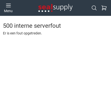
Ga naa
Menu
Open zoek
500 interne serverfout
Er is een fout opgetreden.