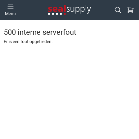
Ga naa
Menu
Open zoek
500 interne serverfout
Er is een fout opgetreden.