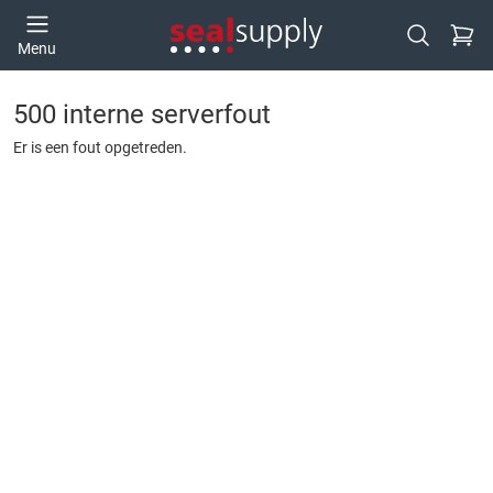
Ga naa
Menu
Open zoek
500 interne serverfout
Er is een fout opgetreden.