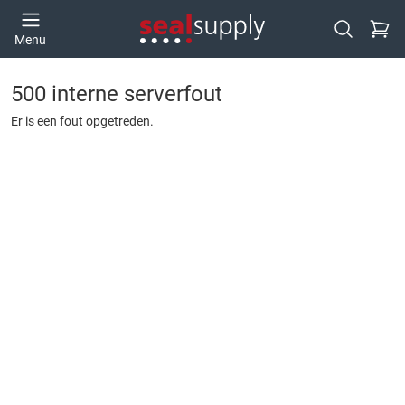
Ga naa
Menu
Open zoek
500 interne serverfout
Er is een fout opgetreden.