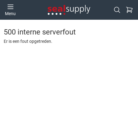
Ga naa
Menu
Open zoek
500 interne serverfout
Er is een fout opgetreden.